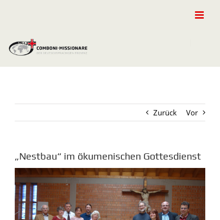
Zum
Inhalt
springen
Zurück
Vor
„Nestbau“ im ökumenischen Gottesdienst
Zeige
grösseres
Bild