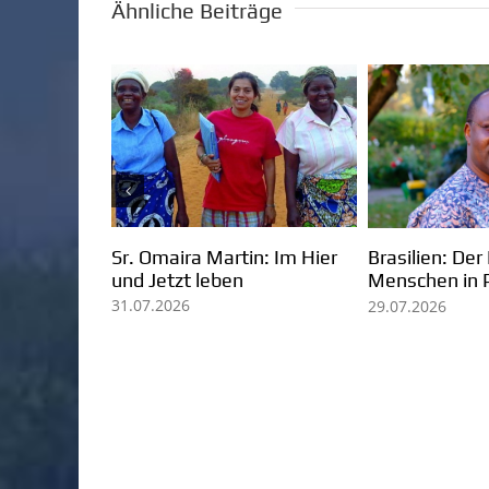
Ähnliche Beiträge
Kolumbien: Mission in
Pater Ezechiele
lg der
Arauca
lebendiges Zeu
iá
Berufung und M
07.08.2026
05.08.2026