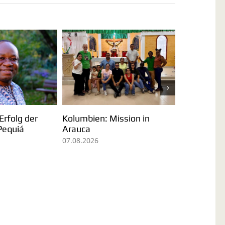
Sr. Omaira M
 Ramin: Ein
Seelsorgeeinheit
und Jetzt le
gnis für
Unterschneidheim
ission
verabschiedet Pater
31.07.2026
Deogratias Nguonzi
03.08.2026