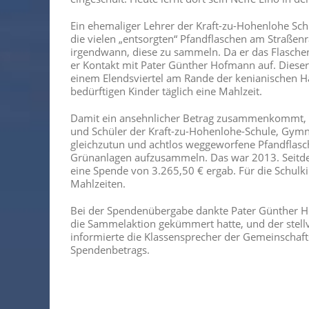
Ein ehemaliger Lehrer der Kraft-zu-Hohenlohe Sc
die vielen „entsorgten“ Pfandflaschen am Straßen
irgendwann, diese zu sammeln. Da er das Flaschen
er Kontakt mit Pater Günther Hofmann auf. Dieser 
einem Elendsviertel am Rande der kenianischen Hau
bedürftigen Kinder täglich eine Mahlzeit.
Damit ein ansehnlicher Betrag zusammenkommt, e
und Schüler der Kraft-zu-Hohenlohe-Schule, Gym
gleichzutun und achtlos weggeworfene Pfandflasch
Grünanlagen aufzusammeln. Das war 2013. Seitd
eine Spende von 3.265,50 € ergab. Für die Schulki
Mahlzeiten.
Bei der Spendenübergabe dankte Pater Günther Ho
die Sammelaktion gekümmert hatte, und der stellv
informierte die Klassensprecher der Gemeinschaf
Spendenbetrags.