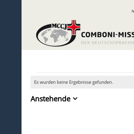
Zum
Inhalt
springen
Veranstaltun
Es wurden keine Ergebnisse gefunden.
Hinweis
Anstehende
Datum
wählen.