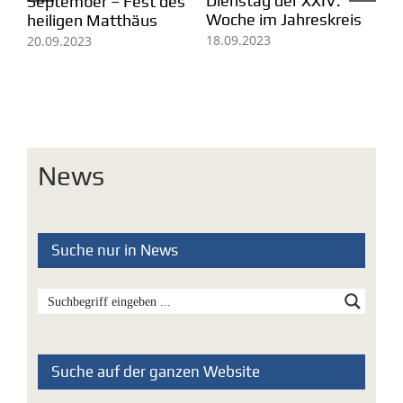
Lambert
21
s
17.09.2023
News
Suche nur in News
Suche auf der ganzen Website