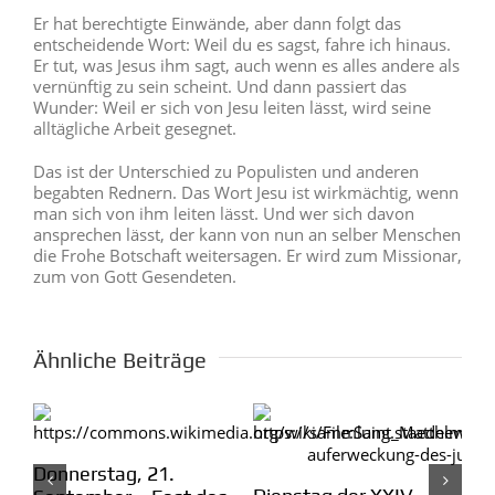
Er hat berechtigte Einwände, aber dann folgt das
entscheidende Wort: Weil du es sagst, fahre ich hinaus.
Er tut, was Jesus ihm sagt, auch wenn es alles andere als
vernünftig zu sein scheint. Und dann passiert das
Wunder: Weil er sich von Jesu leiten lässt, wird seine
alltägliche Arbeit gesegnet.
Das ist der Unterschied zu Populisten und anderen
begabten Rednern. Das Wort Jesu ist wirkmächtig, wenn
man sich von ihm leiten lässt. Und wer sich davon
ansprechen lässt, der kann von nun an selber Menschen
die Frohe Botschaft weitersagen. Er wird zum Missionar,
zum von Gott Gesendeten.
Ähnliche Beiträge
Montag der 24. Woche
UPDATE der App
Pa
– Gedenktag des Hl.
se
03.10.2023