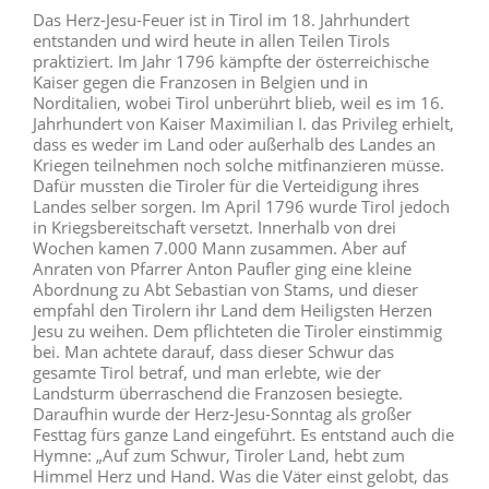
Das Herz-Jesu-Feuer ist in Tirol im 18. Jahrhundert
entstanden und wird heute in allen Teilen Tirols
praktiziert. Im Jahr 1796 kämpfte der österreichische
Kaiser gegen die Franzosen in Belgien und in
Norditalien, wobei Tirol unberührt blieb, weil es im 16.
Jahrhundert von Kaiser Maximilian I. das Privileg erhielt,
dass es weder im Land oder außerhalb des Landes an
Kriegen teilnehmen noch solche mitfinanzieren müsse.
Dafür mussten die Tiroler für die Verteidigung ihres
Landes selber sorgen. Im April 1796 wurde Tirol jedoch
in Kriegsbereitschaft versetzt. Innerhalb von drei
Wochen kamen 7.000 Mann zusammen. Aber auf
Anraten von Pfarrer Anton Paufler ging eine kleine
Abordnung zu Abt Sebastian von Stams, und dieser
empfahl den Tirolern ihr Land dem Heiligsten Herzen
Jesu zu weihen. Dem pflichteten die Tiroler einstimmig
bei. Man achtete darauf, dass dieser Schwur das
gesamte Tirol betraf, und man erlebte, wie der
Landsturm überraschend die Franzosen besiegte.
Daraufhin wurde der Herz-Jesu-Sonntag als großer
Festtag fürs ganze Land eingeführt. Es entstand auch die
Hymne: „Auf zum Schwur, Tiroler Land, hebt zum
Himmel Herz und Hand. Was die Väter einst gelobt, das