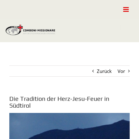
Zum
Inhalt
springen
Zurück
Vor
Die Tradition der Herz-Jesu-Feuer in
Südtirol
Zeige
grösseres
Bild