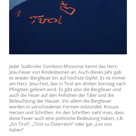
Jeder Südtiroler Comboni-Missionar kennt das Herz-
Jesu-Feuer von Kindesbeinen an. Auch dieses Jahr gab
es wieder Bergfeuer bis auf höchste Gipfel. Es ist immer
am Herz- Jesu-Fest, das in Tirol am dritten Sonntag nach
Pfingsten gefeiert wird. Es gibt also die Bergfeuer und
auch die Feuer auf den Anhöhen der Täler und die
Beleuchtung der Häuser. Vor allem die Bergfeuer
werden in verschiedenen Formen entzündet: Kreuze,
Herzen und Schriften. An den Schriften sieht man, dass
diese Feuer auch eine politische Bedeutung haben, z.B.
„Ein Tirol“, „Tirol zu Österreich“ oder gar „Los von
Italien“.