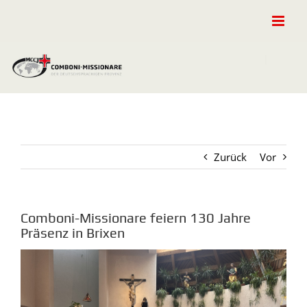
Zum
Inhalt
springen
Zurück
Vor
Comboni-Missionare feiern 130 Jahre
Präsenz in Brixen
Zeige
grösseres
Bild