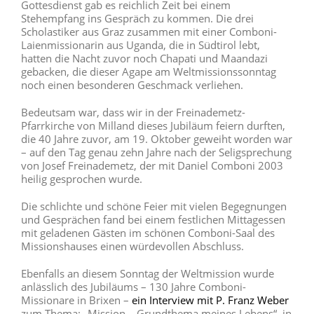
Gottesdienst gab es reichlich Zeit bei einem
Stehempfang ins Gespräch zu kommen. Die drei
Scholastiker aus Graz zusammen mit einer Comboni-
Laienmissionarin aus Uganda, die in Südtirol lebt,
hatten die Nacht zuvor noch Chapati und Maandazi
gebacken, die dieser Agape am Weltmissionssonntag
noch einen besonderen Geschmack verliehen.
Bedeutsam war, dass wir in der Freinademetz-
Pfarrkirche von Milland dieses Jubiläum feiern durften,
die 40 Jahre zuvor, am 19. Oktober geweiht worden war
– auf den Tag genau zehn Jahre nach der Seligsprechung
von Josef Freinademetz, der mit Daniel Comboni 2003
heilig gesprochen wurde.
Die schlichte und schöne Feier mit vielen Begegnungen
und Gesprächen fand bei einem festlichen Mittagessen
mit geladenen Gästen im schönen Comboni-Saal des
Missionshauses einen würdevollen Abschluss.
Ebenfalls an diesem Sonntag der Weltmission wurde
anlässlich des Jubiläums – 130 Jahre Comboni-
Missionare in Brixen –
ein Interview mit P. Franz Weber
zum Thema: „Mission – Grundthema meines Lebens“, in