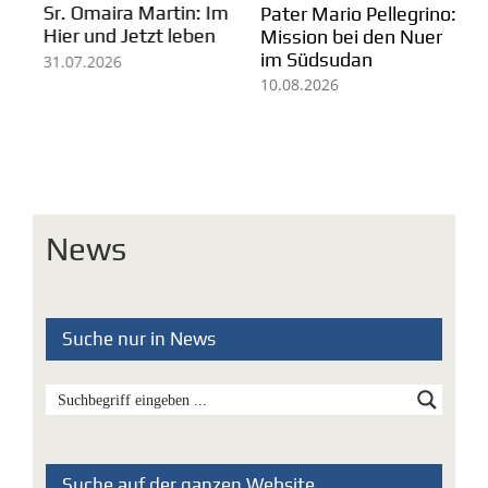
Ko
Sr. Omaira Martin: Im
Pater Mario Pellegrino:
Ar
Hier und Jetzt leben
Mission bei den Nuer
im Südsudan
07
31.07.2026
10.08.2026
News
Suche nur in News
Suche auf der ganzen Website