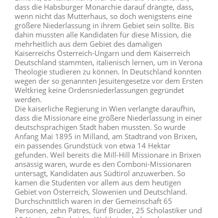
dass die Habsburger Monarchie darauf drängte, dass,
wenn nicht das Mutterhaus, so doch wenigstens eine
größere Niederlassung in ihrem Gebiet sein sollte. Bis
dahin mussten alle Kandidaten für diese Mission, die
mehrheitlich aus dem Gebiet des damaligen
Kaiserreichs Österreich-Ungarn und dem Kaiserreich
Deutschland stammten, italienisch lernen, um in Verona
Theologie studieren zu können. In Deutschland konnten
wegen der so genannten Jesuitengesetze vor dem Ersten
Weltkrieg keine Ordensniederlassungen gegründet
werden.
Die kaiserliche Regierung in Wien verlangte daraufhin,
dass die Missionare eine größere Niederlassung in einer
deutschsprachigen Stadt haben mussten. So wurde
Anfang Mai 1895 in Milland, am Stadtrand von Brixen,
ein passendes Grundstück von etwa 14 Hektar
gefunden. Weil bereits die Mill-Hill Missionare in Brixen
ansässig waren, wurde es den Comboni-Missionaren
untersagt, Kandidaten aus Südtirol anzuwerben. So
kamen die Studenten vor allem aus dem heutigen
Gebiet von Österreich, Slowenien und Deutschland.
Durchschnittlich waren in der Gemeinschaft 65
Personen, zehn Patres, fünf Brüder, 25 Scholastiker und