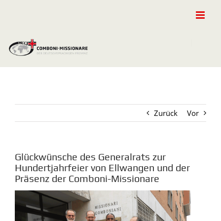
Zum
Inhalt
springen
Zurück
Vor
Glückwünsche des Generalrats zur
Hundertjahrfeier von Ellwangen und der
Präsenz der Comboni-Missionare
Zeige
grösseres
Bild