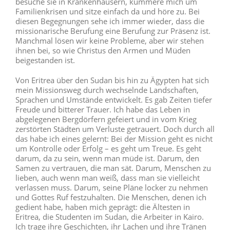
besuche sie in Krankenhäusern, kümmere mich um
Familienkrisen und sitze einfach da und höre zu. Bei
diesen Begegnungen sehe ich immer wieder, dass die
missionarische Berufung eine Berufung zur Präsenz ist.
Manchmal lösen wir keine Probleme, aber wir stehen
ihnen bei, so wie Christus den Armen und Müden
beigestanden ist.
Von Eritrea über den Sudan bis hin zu Ägypten hat sich
mein Missionsweg durch wechselnde Landschaften,
Sprachen und Umstände entwickelt. Es gab Zeiten tiefer
Freude und bitterer Trauer. Ich habe das Leben in
abgelegenen Bergdörfern gefeiert und in vom Krieg
zerstörten Städten um Verluste getrauert. Doch durch all
das habe ich eines gelernt: Bei der Mission geht es nicht
um Kontrolle oder Erfolg – es geht um Treue. Es geht
darum, da zu sein, wenn man müde ist. Darum, den
Samen zu vertrauen, die man sät. Darum, Menschen zu
lieben, auch wenn man weiß, dass man sie vielleicht
verlassen muss. Darum, seine Pläne locker zu nehmen
und Gottes Ruf festzuhalten. Die Menschen, denen ich
gedient habe, haben mich geprägt: die Ältesten in
Eritrea, die Studenten im Sudan, die Arbeiter in Kairo.
Ich trage ihre Geschichten, ihr Lachen und ihre Tränen