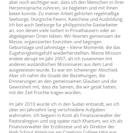
aber noch wichtiger war, dass ich den Menschen in ihrer
Herzenssprache zuhören, sie begleiten und mit ihnen
beten konnte. Zu meiner Arbeit gehörten regelmäßige
Seelsorge, liturgische Feiern, Katechese und Ausbildung.
Ich bot auch Seelsorge für philippinische Gastarbeiter
an, von denen viele isoliert in Privathäusern oder an
abgelegenen Orten lebten. Wir feierten gemeinsam die
Messe, organisierten Exerzitien und begingen
Geburtstage und Jahrestage – kleine Momente, die das
Zugehörigkeitsgefühl wiederherstellten. Meine Mission
endete abrupt im Jahr 2007, als ich zusammen mit
anderen ausländischen Missionaren aus dem Land
ausgewiesen wurde. Es war ein schwieriger Abschied.
Aber ich nahm die Gnade der Beziehungen, die
Erinnerungen an den gemeinsamen Glauben und die
Gewissheit mit, dass die Samen, die wir gesät hatten,
mit der Zeit Früchte tragen würden.
Im Jahr 2010 wurde ich in den Sudan entsandt, wo ich
über ein Jahrzehnt lang verschiedene Aufgaben
wahrnahm. Ich begann in Kosti als Finanzverwalter der
Pastoralregion und zog später nach Khartum, wo ich als
Finanzverwalter der Erzdiözese und als Direktor der
High School Abteilung am Comboni College tätig war.