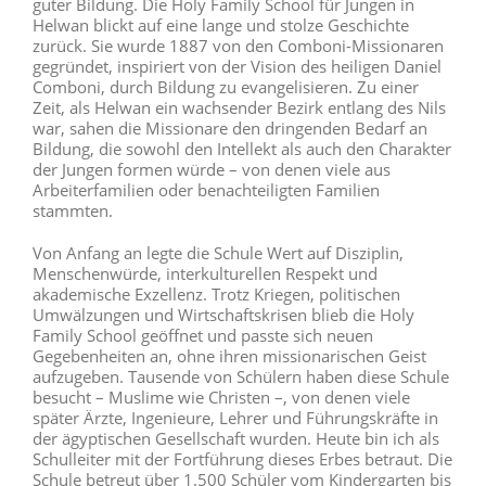
guter Bildung. Die Holy Family School für Jungen in
Helwan blickt auf eine lange und stolze Geschichte
zurück. Sie wurde 1887 von den Comboni-Missionaren
gegründet, inspiriert von der Vision des heiligen Daniel
Comboni, durch Bildung zu evangelisieren. Zu einer
Zeit, als Helwan ein wachsender Bezirk entlang des Nils
war, sahen die Missionare den dringenden Bedarf an
Bildung, die sowohl den Intellekt als auch den Charakter
der Jungen formen würde – von denen viele aus
Arbeiterfamilien oder benachteiligten Familien
stammten.
Von Anfang an legte die Schule Wert auf Disziplin,
Menschenwürde, interkulturellen Respekt und
akademische Exzellenz. Trotz Kriegen, politischen
Umwälzungen und Wirtschaftskrisen blieb die Holy
Family School geöffnet und passte sich neuen
Gegebenheiten an, ohne ihren missionarischen Geist
aufzugeben. Tausende von Schülern haben diese Schule
besucht – Muslime wie Christen –, von denen viele
später Ärzte, Ingenieure, Lehrer und Führungskräfte in
der ägyptischen Gesellschaft wurden. Heute bin ich als
Schulleiter mit der Fortführung dieses Erbes betraut. Die
Schule betreut über 1.500 Schüler vom Kindergarten bis