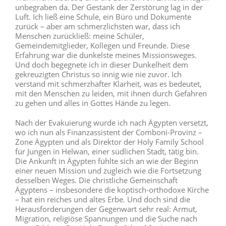
unbegraben da. Der Gestank der Zerstörung lag in der
Luft. Ich ließ eine Schule, ein Büro und Dokumente
zurück – aber am schmerzlichsten war, dass ich
Menschen zurückließ: meine Schüler,
Gemeindemitglieder, Kollegen und Freunde. Diese
Erfahrung war die dunkelste meines Missionsweges.
Und doch begegnete ich in dieser Dunkelheit dem
gekreuzigten Christus so innig wie nie zuvor. Ich
verstand mit schmerzhafter Klarheit, was es bedeutet,
mit den Menschen zu leiden, mit ihnen durch Gefahren
zu gehen und alles in Gottes Hände zu legen.
Nach der Evakuierung wurde ich nach Ägypten versetzt,
wo ich nun als Finanzassistent der Comboni-Provinz –
Zone Ägypten und als Direktor der Holy Family School
für Jungen in Helwan, einer südlichen Stadt, tätig bin.
Die Ankunft in Ägypten fühlte sich an wie der Beginn
einer neuen Mission und zugleich wie die Fortsetzung
desselben Weges. Die christliche Gemeinschaft
Ägyptens – insbesondere die koptisch-orthodoxe Kirche
– hat ein reiches und altes Erbe. Und doch sind die
Herausforderungen der Gegenwart sehr real: Armut,
Migration, religiöse Spannungen und die Suche nach