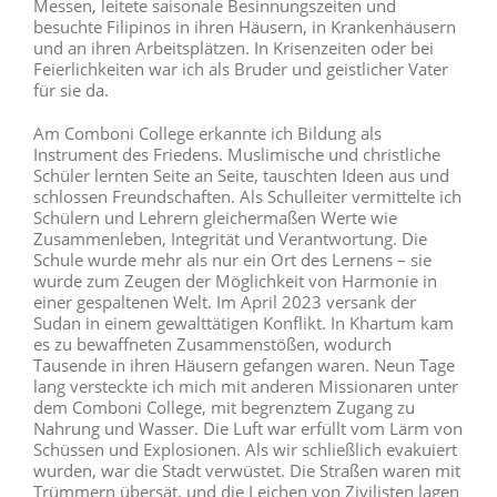
Messen, leitete saisonale Besinnungszeiten und
besuchte Filipinos in ihren Häusern, in Krankenhäusern
und an ihren Arbeitsplätzen. In Krisenzeiten oder bei
Feierlichkeiten war ich als Bruder und geistlicher Vater
für sie da.
Am Comboni College erkannte ich Bildung als
Instrument des Friedens. Muslimische und christliche
Schüler lernten Seite an Seite, tauschten Ideen aus und
schlossen Freundschaften. Als Schulleiter vermittelte ich
Schülern und Lehrern gleichermaßen Werte wie
Zusammenleben, Integrität und Verantwortung. Die
Schule wurde mehr als nur ein Ort des Lernens – sie
wurde zum Zeugen der Möglichkeit von Harmonie in
einer gespaltenen Welt. Im April 2023 versank der
Sudan in einem gewalttätigen Konflikt. In Khartum kam
es zu bewaffneten Zusammenstößen, wodurch
Tausende in ihren Häusern gefangen waren. Neun Tage
lang versteckte ich mich mit anderen Missionaren unter
dem Comboni College, mit begrenztem Zugang zu
Nahrung und Wasser. Die Luft war erfüllt vom Lärm von
Schüssen und Explosionen. Als wir schließlich evakuiert
wurden, war die Stadt verwüstet. Die Straßen waren mit
Trümmern übersät, und die Leichen von Zivilisten lagen