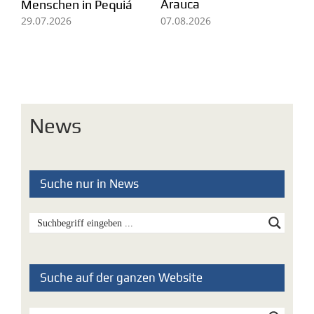
Arauca
Ei
Menschen in Pequiá
fü
07.08.2026
29.07.2026
Mi
05
News
Suche nur in News
Suche auf der ganzen Website