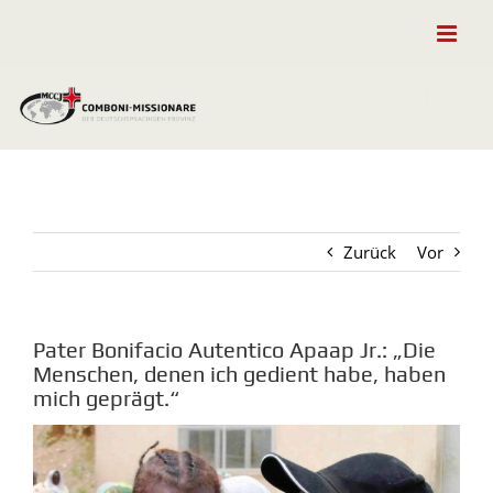
Zum
Inhalt
springen
Zurück
Vor
Pater Bonifacio Autentico Apaap Jr.: „Die
Menschen, denen ich gedient habe, haben
mich geprägt.“
Zeige
grösseres
Bild