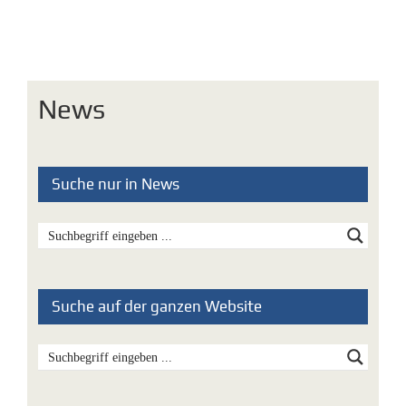
05
News
Suche nur in News
Suche auf der ganzen Website