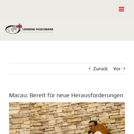
Zum
Inhalt
springen
Zurück
Vor
Macau: Bereit für neue Herausforderungen
Zeige
grösseres
Bild