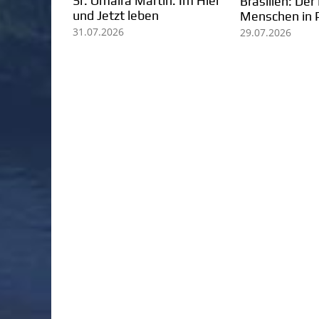
Kolumbien: Mission in
Pater Ezechiele Ramin:
Arauca
lebendiges Zeugnis für
Berufung und Mission
07.08.2026
05.08.2026