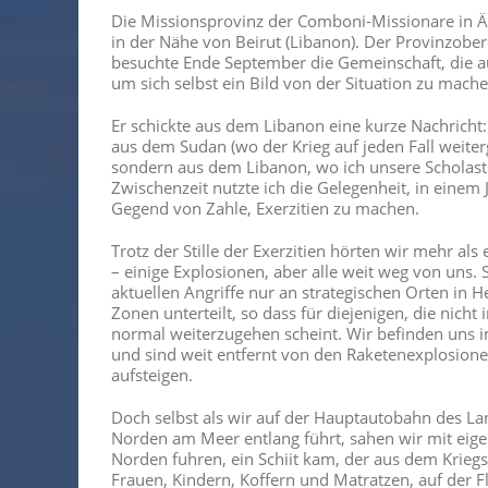
Die Missionsprovinz der Comboni-Missionare in 
in der Nähe von Beirut (Libanon). Der Provinzober
besuchte Ende September die Gemeinschaft, die au
um sich selbst ein Bild von der Situation zu mache
Er schickte aus dem Libanon eine kurze Nachricht: 
aus dem Sudan (wo der Krieg auf jeden Fall weite
sondern aus dem Libanon, wo ich unsere Scholasti
Zwischenzeit nutzte ich die Gelegenheit, in einem 
Gegend von Zahle, Exerzitien zu machen.
Trotz der Stille der Exerzitien hörten wir mehr als
– einige Explosionen, aber alle weit weg von uns. 
aktuellen Angriffe nur an strategischen Orten in He
Zonen unterteilt, so dass für diejenigen, die nicht
normal weiterzugehen scheint. Wir befinden uns im
und sind weit entfernt von den Raketenexplosion
aufsteigen.
Doch selbst als wir auf der Hauptautobahn des L
Norden am Meer entlang führt, sahen wir mit eigen
Norden fuhren, ein Schiit kam, der aus dem Kriegs
Frauen, Kindern, Koffern und Matratzen, auf der 