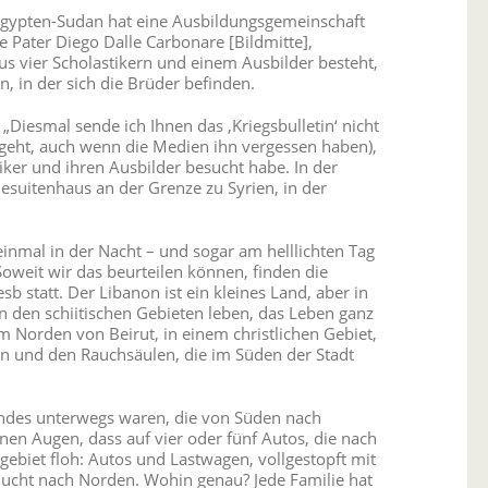
Ägypten-Sudan hat eine Ausbildungsgemeinschaft
e Pater Diego Dalle Carbonare [Bildmitte],
s vier Scholastikern und einem Ausbilder besteht,
n, in der sich die Brüder befinden.
„Diesmal sende ich Ihnen das ‚Kriegsbulletin‘ nicht
rgeht, auch wenn die Medien ihn vergessen haben),
ker und ihren Ausbilder besucht habe. In der
Jesuitenhaus an der Grenze zu Syrien, in der
 einmal in der Nacht – und sogar am helllichten Tag
Soweit wir das beurteilen können, finden die
sb statt. Der Libanon ist ein kleines Land, aber in
 in den schiitischen Gebieten leben, das Leben ganz
 Norden von Beirut, in einem christlichen Gebiet,
en und den Rauchsäulen, die im Süden der Stadt
andes unterwegs waren, die von Süden nach
en Augen, dass auf vier oder fünf Autos, die nach
gebiet floh: Autos und Lastwagen, vollgestopft mit
Flucht nach Norden. Wohin genau? Jede Familie hat