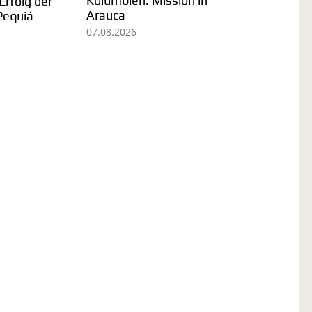
Sr. Omaira Martin: I
 Ein
Seelsorgeeinheit
und Jetzt leben
Unterschneidheim
verabschiedet Pater
31.07.2026
Deogratias Nguonzi
03.08.2026