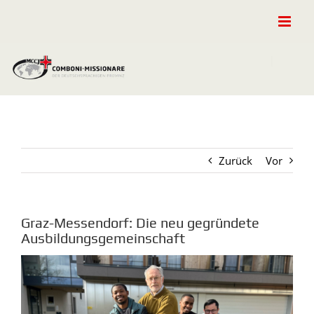
Zum
Inhalt
springen
Zurück
Vor
Graz-Messendorf: Die neu gegründete
Ausbildungsgemeinschaft
Zeige
grösseres
Bild