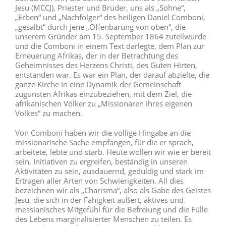
Jesu (MCCJ), Priester und Brüder, uns als „Söhne“,
„Erben“ und „Nachfolger“ des heiligen Daniel Comboni,
„gesalbt“ durch jene „Offenbarung von oben“, die
unserem Gründer am 15. September 1864 zuteilwurde
und die Comboni in einem Text darlegte, dem Plan zur
Erneuerung Afrikas, der in der Betrachtung des
Geheimnisses des Herzens Christi, des Guten Hirten,
entstanden war. Es war ein Plan, der darauf abzielte, die
ganze Kirche in eine Dynamik der Gemeinschaft
zugunsten Afrikas einzubeziehen, mit dem Ziel, die
afrikanischen Völker zu „Missionaren ihres eigenen
Volkes“ zu machen.
Von Comboni haben wir die völlige Hingabe an die
missionarische Sache empfangen, für die er sprach,
arbeitete, lebte und starb. Heute wollen wir wie er bereit
sein, Initiativen zu ergreifen, beständig in unseren
Aktivitäten zu sein, ausdauernd, geduldig und stark im
Ertragen aller Arten von Schwierigkeiten. All dies
bezeichnen wir als „Charisma“, also als Gabe des Geistes
Jesu, die sich in der Fähigkeit äußert, aktives und
messianisches Mitgefühl für die Befreiung und die Fülle
des Lebens marginalisierter Menschen zu teilen. Es