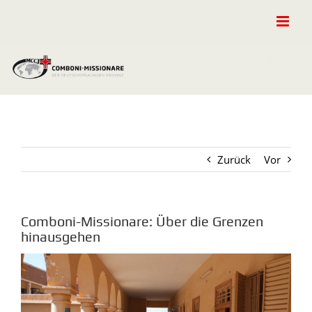
Zum
Inhalt
springen
Zurück
Vor
Comboni-Missionare: Über die Grenzen
hinausgehen
Zeige
grösseres
Bild