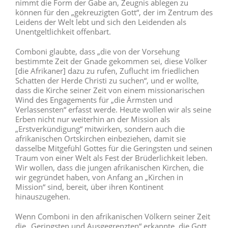
nimmt die Form der Gabe an, Zeugnis ablegen zu
können für den „gekreuzigten Gott“, der im Zentrum des
Leidens der Welt lebt und sich den Leidenden als
Unentgeltlichkeit offenbart.
Comboni glaubte, dass „die von der Vorsehung
bestimmte Zeit der Gnade gekommen sei, diese Völker
[die Afrikaner] dazu zu rufen, Zuflucht im friedlichen
Schatten der Herde Christi zu suchen“, und er wollte,
dass die Kirche seiner Zeit von einem missionarischen
Wind des Engagements für „die Ärmsten und
Verlassensten“ erfasst werde. Heute wollen wir als seine
Erben nicht nur weiterhin an der Mission als
„Erstverkündigung“ mitwirken, sondern auch die
afrikanischen Ortskirchen einbeziehen, damit sie
dasselbe Mitgefühl Gottes für die Geringsten und seinen
Traum von einer Welt als Fest der Brüderlichkeit leben.
Wir wollen, dass die jungen afrikanischen Kirchen, die
wir gegründet haben, von Anfang an „Kirchen in
Mission“ sind, bereit, über ihren Kontinent
hinauszugehen.
Wenn Comboni in den afrikanischen Völkern seiner Zeit
die „Geringsten und Ausgegrenzten“ erkannte, die Gott