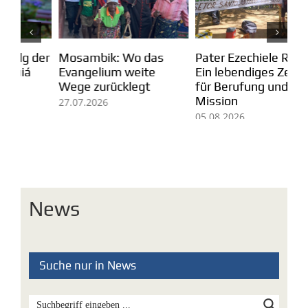
Mosambik: Wo das
Pater Ezechiele Ramin:
Se
der
Evangelium weite
Ein lebendiges Zeugnis
Un
Wege zurücklegt
für Berufung und
ve
Mission
De
27.07.2026
05.08.2026
03
News
Suche nur in News