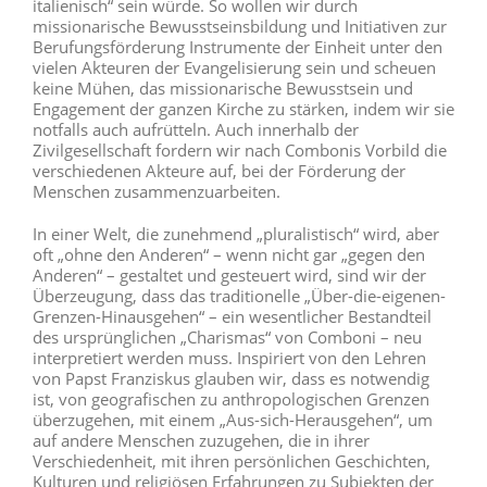
italienisch“ sein würde. So wollen wir durch
missionarische Bewusstseinsbildung und Initiativen zur
Berufungsförderung Instrumente der Einheit unter den
vielen Akteuren der Evangelisierung sein und scheuen
keine Mühen, das missionarische Bewusstsein und
Engagement der ganzen Kirche zu stärken, indem wir sie
notfalls auch aufrütteln. Auch innerhalb der
Zivilgesellschaft fordern wir nach Combonis Vorbild die
verschiedenen Akteure auf, bei der Förderung der
Menschen zusammenzuarbeiten.
In einer Welt, die zunehmend „pluralistisch“ wird, aber
oft „ohne den Anderen“ – wenn nicht gar „gegen den
Anderen“ – gestaltet und gesteuert wird, sind wir der
Überzeugung, dass das traditionelle „Über-die-eigenen-
Grenzen-Hinausgehen“ – ein wesentlicher Bestandteil
des ursprünglichen „Charismas“ von Comboni – neu
interpretiert werden muss. Inspiriert von den Lehren
von Papst Franziskus glauben wir, dass es notwendig
ist, von geografischen zu anthropologischen Grenzen
überzugehen, mit einem „Aus-sich-Herausgehen“, um
auf andere Menschen zuzugehen, die in ihrer
Verschiedenheit, mit ihren persönlichen Geschichten,
Kulturen und religiösen Erfahrungen zu Subjekten der