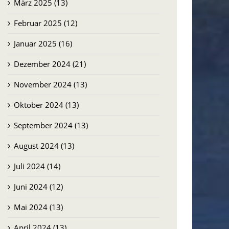
März 2025 (13)
Mosambik: Wo das
Brasilien: Der Erfolg der
Evangelium weite Wege
Menschen in Pequiá
Februar 2025 (12)
zurücklegt
29.07.2026
Januar 2025 (16)
27.07.2026
Dezember 2024 (21)
November 2024 (13)
Oktober 2024 (13)
September 2024 (13)
August 2024 (13)
Juli 2024 (14)
Juni 2024 (12)
Mai 2024 (13)
April 2024 (13)