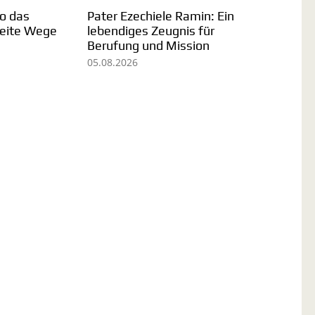
Sr. Omaira Martin: Im Hier
Seelsorgeeinheit
und Jetzt leben
Unterschneidheim
verabschiedet Pater
31.07.2026
Deogratias Nguonzi
03.08.2026