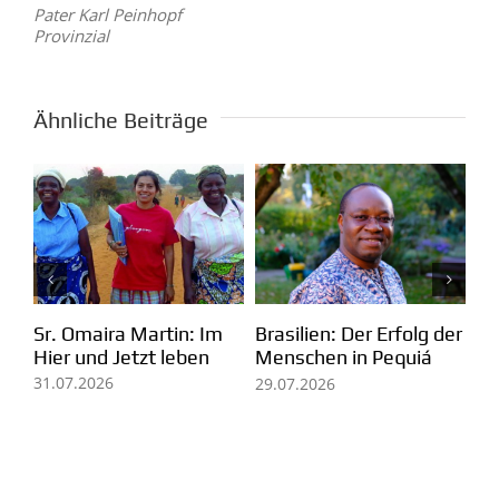
Pater Karl Peinhopf
Provinzial
Ähnliche Beiträge
Mosambik: Wo das
Pater Ezechiele Ramin:
Se
der
Evangelium weite
Ein lebendiges Zeugnis
Un
Wege zurücklegt
für Berufung und
ve
Mission
De
27.07.2026
05.08.2026
03