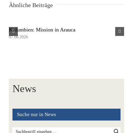
Ähnliche Beiträge
Kolumbien: Mission in Arauca
Pa
Be
07.08.2026
05.
News
Suche nur in News