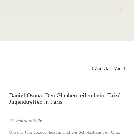
Zum
Inhalt
springen
Zurück
Vor
Daniel Osuna: Den Glauben teilen beim Taizé-
Jugendtreffen in Paris
Zeige
grösseres
16. Februar 2026
Bild
Um das Jahr abzuschließen, sind wir Scholastiker von Graz-