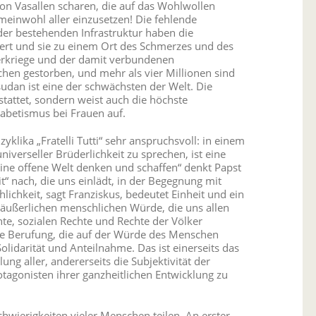
von Vasallen scharen, die auf das Wohlwollen
emeinwohl aller einzusetzen! Die fehlende
der bestehenden Infrastruktur haben die
ert und sie zu einem Ort des Schmerzes und des
erkriege und der damit verbundenen
hen gestorben, und mehr als vier Millionen sind
udan ist eine der schwächsten der Welt. Die
estattet, sondern weist auch die höchste
abetismus bei Frauen auf.
lika „Fratelli Tutti“ sehr anspruchsvoll: in einem
iverseller Brüderlichkeit zu sprechen, ist eine
 „Eine offene Welt denken und schaffen“ denkt Papst
“ nach, die uns einlädt, in der Begegnung mit
chkeit, sagt Franziskus, bedeutet Einheit und ein
räußerlichen menschlichen Würde, die uns allen
te, sozialen Rechte und Rechte der Völker
ine Berufung, die auf der Würde des Menschen
lidarität und Anteilnahme. Das ist einerseits das
ng aller, andererseits die Subjektivität der
tagonisten ihrer ganzheitlichen Entwicklung zu
chwierigkeiten vieler Menschen teilen. An erster