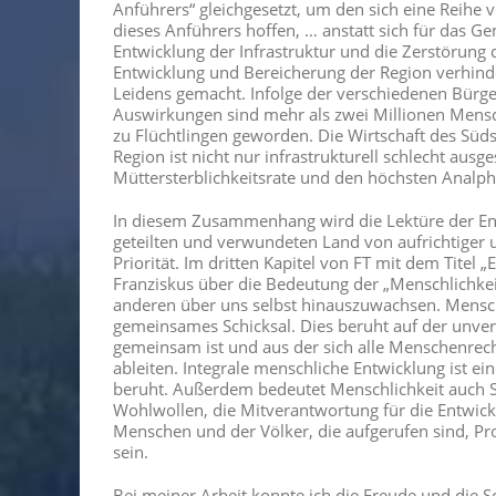
Anführers“ gleichgesetzt, um den sich eine Reihe 
dieses Anführers hoffen, … anstatt sich für das G
Entwicklung der Infrastruktur und die Zerstörung 
Entwicklung und Bereicherung der Region verhind
Leidens gemacht. Infolge der verschiedenen Bürg
Auswirkungen sind mehr als zwei Millionen Mensc
zu Flüchtlingen geworden. Die Wirtschaft des Süds
Region ist nicht nur infrastrukturell schlecht ausg
Müttersterblichkeitsrate und den höchsten Analph
In diesem Zusammenhang wird die Lektüre der Enzyk
geteilten und verwundeten Land von aufrichtiger un
Priorität. Im dritten Kapitel von FT mit dem Titel
Franziskus über die Bedeutung der „Menschlichkeit
anderen über uns selbst hinauszuwachsen. Menschli
gemeinsames Schicksal. Dies beruht auf der unve
gemeinsam ist und aus der sich alle Menschenrech
ableiten. Integrale menschliche Entwicklung ist e
beruht. Außerdem bedeutet Menschlichkeit auch So
Wohlwollen, die Mitverantwortung für die Entwicklu
Menschen und der Völker, die aufgerufen sind, Pro
sein.
Bei meiner Arbeit konnte ich die Freude und die S