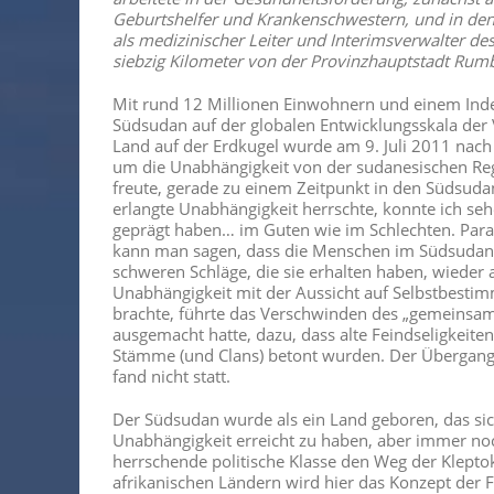
Geburtshelfer und Krankenschwestern, und in den 
als medizinischer Leiter und Interimsverwalter de
siebzig Kilometer von der Provinzhauptstadt Rumb
Mit rund 12 Millionen Einwohnern und einem Inde
Südsudan auf der globalen Entwicklungsskala der 
Land auf der Erdkugel wurde am 9. Juli 2011 nach
um die Unabhängigkeit von der sudanesischen Re
freute, gerade zu einem Zeitpunkt in den Südsud
erlangte Unabhängigkeit herrschte, konnte ich seh
geprägt haben… im Guten wie im Schlechten. Par
kann man sagen, dass die Menschen im Südsudan w
schweren Schläge, die sie erhalten haben, wieder
Unabhängigkeit mit der Aussicht auf Selbstbesti
brachte, führte das Verschwinden des „gemeinsa
ausgemacht hatte, dazu, dass alte Feindseligkeiten
Stämme (und Clans) betont wurden. Der Übergang d
fand nicht statt.
Der Südsudan wurde als ein Land geboren, das sich
Unabhängigkeit erreicht zu haben, aber immer noch
herrschende politische Klasse den Weg der Kleptok
afrikanischen Ländern wird hier das Konzept der F