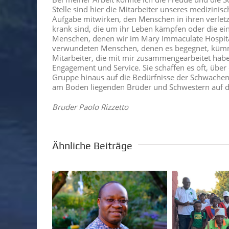
Stelle sind hier die Mitarbeiter unseres medizinis
Aufgabe mitwirken, den Menschen in ihren verlet
krank sind, die um ihr Leben kämpfen oder die ein
Menschen, denen wir im Mary Immaculate Hospital
verwundeten Menschen, denen es begegnet, kümme
Mitarbeiter, die mit mir zusammengearbeitet haben
Engagement und Service. Sie schaffen es oft, über
Gruppe hinaus auf die Bedürfnisse der Schwachen
am Boden liegenden Brüder und Schwestern auf d
Bruder Paolo Rizzetto
Ähnliche Beiträge