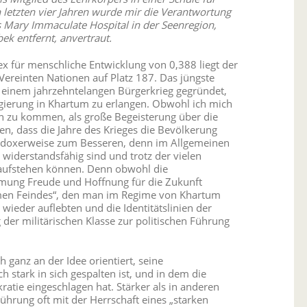
letzten vier Jahren wurde mir die Verantwortung
s Mary Immaculate Hospital in der Seenregion,
ek entfernt, anvertraut.
x für menschliche Entwicklung von 0,388 liegt der
Vereinten Nationen auf Platz 187. Das jüngste
 einem jahrzehntelangen Bürgerkrieg gegründet,
gierung in Khartum zu erlangen. Obwohl ich mich
an zu kommen, als große Begeisterung über die
en, dass die Jahre des Krieges die Bevölkerung
adoxerweise zum Besseren, denn im Allgemeinen
iderstandsfähig sind und trotz der vielen
 aufstehen können. Denn obwohl die
mmung Freude und Hoffnung für die Zukunft
men Feindes“, den man im Regime von Khartum
 wieder auflebten und die Identitätslinien der
er militärischen Klasse zur politischen Führung
 ganz an der Idee orientiert, seine
 stark in sich gespalten ist, und in dem die
ratie eingeschlagen hat. Stärker als in anderen
ührung oft mit der Herrschaft eines „starken