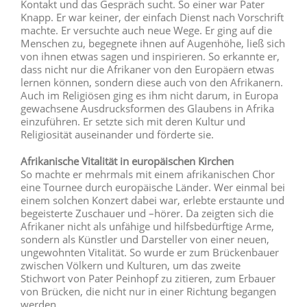
Kontakt und das Gespräch sucht. So einer war Pater
Knapp. Er war keiner, der einfach Dienst nach Vorschrift
machte. Er versuchte auch neue Wege. Er ging auf die
Menschen zu, begegnete ihnen auf Augenhöhe, ließ sich
von ihnen etwas sagen und inspirieren. So erkannte er,
dass nicht nur die Afrikaner von den Europäern etwas
lernen können, sondern diese auch von den Afrikanern.
Auch im Religiösen ging es ihm nicht darum, in Europa
gewachsene Ausdrucksformen des Glaubens in Afrika
einzuführen. Er setzte sich mit deren Kultur und
Religiosität auseinander und förderte sie.
Afrikanische Vitalität in europäischen Kirchen
So machte er mehrmals mit einem afrikanischen Chor
eine Tournee durch europäische Länder. Wer einmal bei
einem solchen Konzert dabei war, erlebte erstaunte und
begeisterte Zuschauer und –hörer. Da zeigten sich die
Afrikaner nicht als unfähige und hilfsbedürftige Arme,
sondern als Künstler und Darsteller von einer neuen,
ungewohnten Vitalität. So wurde er zum Brückenbauer
zwischen Völkern und Kulturen, um das zweite
Stichwort von Pater Peinhopf zu zitieren, zum Erbauer
von Brücken, die nicht nur in einer Richtung begangen
werden.