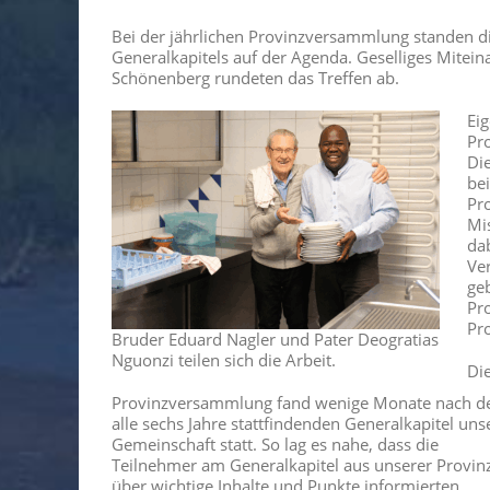
Bei der jährlichen Provinzversammlung standen di
Generalkapitels auf der Agenda. Geselliges Mitein
Schönenberg rundeten das Treffen ab.
Eig
Pr
Di
bei
Pr
Mi
dab
Ve
ge
Pro
Pr
Bruder Eduard Nagler und Pater Deogratias
Nguonzi teilen sich die Arbeit.
Di
Provinzversammlung fand wenige Monate nach 
alle sechs Jahre stattfindenden Generalkapitel uns
Gemeinschaft statt. So lag es nahe, dass die
Teilnehmer am Generalkapitel aus unserer Provin
über wichtige Inhalte und Punkte informierten.