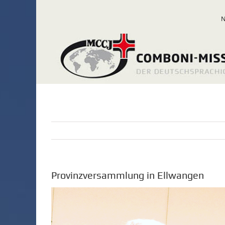
Zum
Inhalt
springen
Provinzversammlung in Ellwangen
Zeige
grösseres
Bild