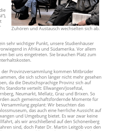
die
á“),
t
r
Zuhören und Austausch wechselten sich ab.
 ein sehr wichtiger Punkt, unsere Studienhäuser
n vorwiegend in Afrika und Südamerika. Vor allem
ahren bei uns eingetreten. Sie brauchen Platz zum
nterhaltskosten.
i der Provinzversammlung kommen Mitbrüder
sammen, die sich schon länger nicht mehr gesehen
ben, da die Deutschsprachige Provinz sich auf
hs Standorte verteilt: Ellwangen/Josefstal,
rnberg, Neumarkt, Mellatz, Graz und Brixen. So
rden auch gemeinschaftsfördernde Momente für
e Versammlung geplant: Wir besuchten das
hlossmuseum, das auch eine herrliche Aussicht auf
lwangen und Umgebung bietet. Es war zwar keine
llfahrt, als wir anschließend auf den Schönenberg
fahren sind, doch Pater Dr. Martin Leitgöb von den