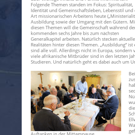
Folgende Themen standen im Fokus: Spiritualität,
Identität und Gemeinschaftsleben, Lebensstil und 
Art missionarischen Arbeitens heute („Ministerialit
Ausbildung sowie der Umgang mit den Gütern. Mi
diesen Themen will die Gemeinschaft während de
kommenden sechs Jahre bis zum nächsten
Generalkapitel arbeiten. Natürlich stecken aktuelle
Realitäten hinter diesen Themen. „Ausbildung“ ist
sind alle voll. Allerdings nicht in Europa, sonder
viele afrikanische Mitbrüder sind in den letzten J
Studieren. Und natürlich geht es dabei auch um U
Be
zu
ha
sec
Nü
wu
di
Sc
El
Wa
ge
Auftanken in der Mittagspause.