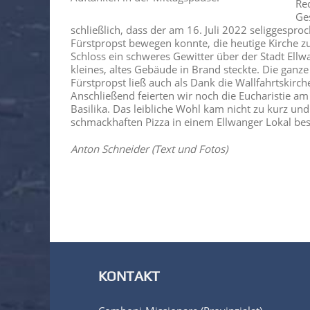
Re
Ge
schließlich, dass der am 16. Juli 2022 seliggespr
Fürstpropst bewegen konnte, die heutige Kirche z
Schloss ein schweres Gewitter über der Stadt Ellw
kleines, altes Gebäude in Brand steckte. Die gan
Fürstpropst ließ auch als Dank die Wallfahrtskirch
Anschließend feierten wir noch die Eucharistie am
Basilika. Das leibliche Wohl kam nicht zu kurz u
schmackhaften Pizza in einem Ellwanger Lokal be
Anton Schneider (Text und Fotos)
KONTAKT