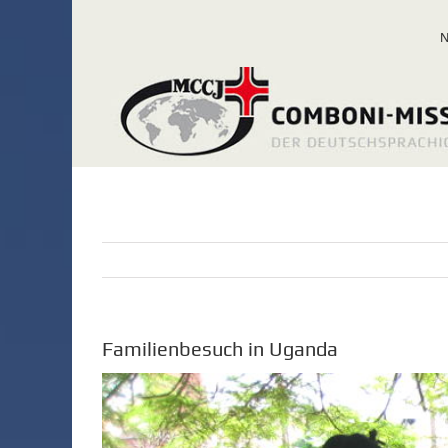
Zum
Inhalt
springen
Familienbesuch in Uganda
Zeige
grösseres
Bild