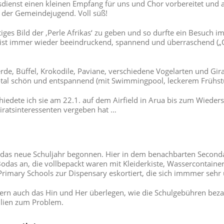
enst einen kleinen Empfang für uns und Chor vorbereitet und au
 der Gemeindejugend. Voll süß!
tiges Bild der ‚Perle Afrikas‘ zu geben und so durfte ein Besuch i
es ist immer wieder beeindruckend, spannend und überraschend („
rde, Büffel, Krokodile, Paviane, verschiedene Vogelarten und Gira
total schön und entspannend (mit Swimmingpool, leckerem Frühstüc
iedete ich sie am 22.1. auf dem Airfield in Arua bis zum Wieders
iratsinteressenten vergeben hat …
 das neue Schuljahr begonnen. Hier in dem benachbarten Second
Bodas an, die vollbepackt waren mit Kleiderkiste, Wassercontaine
rimary Schools zur Dispensary eskortiert, die sich immmer seh
ltern auch das Hin und Her überlegen, wie die Schulgebühren bez
ilien zum Problem.