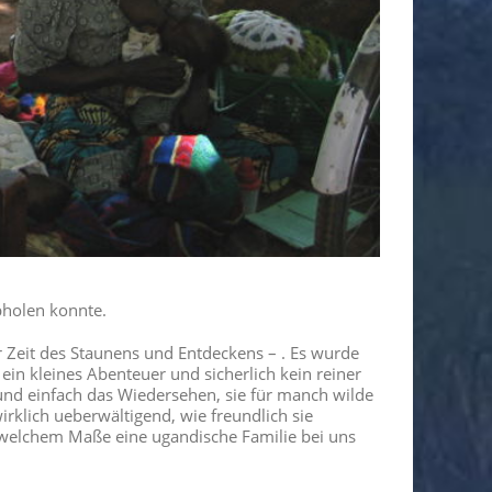
bholen konnte.
 Zeit des Staunens und Entdeckens – . Es wurde
h ein kleines Abenteuer und sicherlich kein reiner
 und einfach das Wiedersehen, sie für manch wilde
rklich ueberwältigend, wie freundlich sie
 welchem Maße eine ugandische Familie bei uns