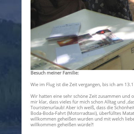
Besuch meiner Familie:
Wie im Flug ist die Zeit vergangen, bis ich am 13
Wir hatten eine sehr schöne Zeit zusammen und of
mir klar, dass vieles für mich schon Alltag und ‚da
Touristenurlaub! Aber ich weiß, dass die Schönhei
Boda-Boda-Fahrt (Motorradtaxi), überfülltes Matat
willkommen geheißen wurden und mit welch lieben
willkommen geheißen würde?!