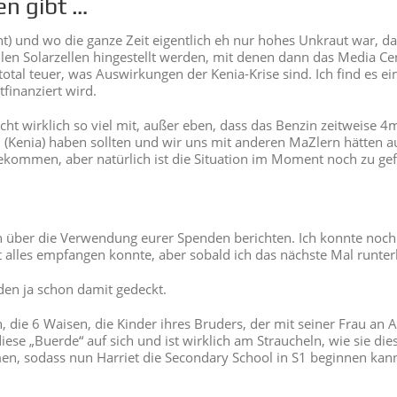
en gibt …
t) und wo die ganze Zeit eigentlich eh nur hohes Unkraut war, 
en Solarzellen hingestellt werden, mit denen dann das Media Cent
total teuer, was Auswirkungen der Kenia-Krise sind. Ich find es e
finanziert wird.
cht wirklich so viel mit, außer eben, dass das Benzin zeitweise
 (Kenia) haben sollten und wir uns mit anderen MaZlern hätten 
ekommen, aber natürlich ist die Situation im Moment noch zu ge
 über die Verwendung eurer Spenden berichten. Ich konnte noch 
lles empfangen konnte, aber sobald ich das nächste Mal runter
den ja schon damit gedeckt.
 die 6 Waisen, die Kinder ihres Bruders, der mit seiner Frau an 
o diese „Buerde“ auf sich und ist wirklich am Straucheln, wie sie d
, sodass nun Harriet die Secondary School in S1 beginnen kann 