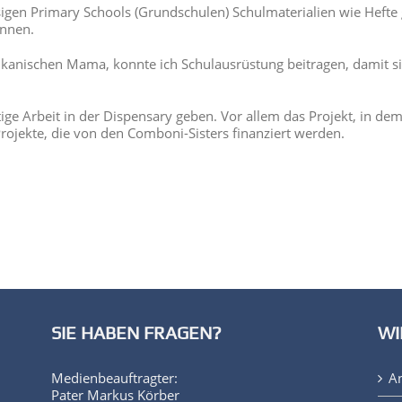
sigen Primary Schools (Grundschulen) Schulmaterialien wie Hefte
önnen.
afrikanischen Mama, konnte ich Schulausrüstung beitragen, damit
ige Arbeit in der Dispensary geben. Vor allem das Projekt, in de
Projekte, die von den Comboni-Sisters finanziert werden.
SIE HABEN FRAGEN?
WI
Medienbeauftragter:
A
Pater Markus Körber