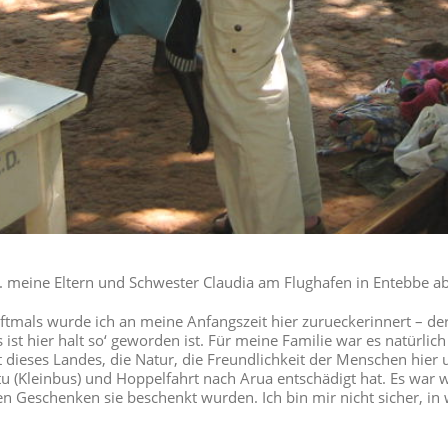
.1. meine Eltern und Schwester Claudia am Flughafen in Entebbe a
tmals wurde ich an meine Anfangszeit hier zurueckerinnert – der
s ist hier halt so‘ geworden ist. Für meine Familie war es natürlic
t dieses Landes, die Natur, die Freundlichkeit der Menschen hier
u (Kleinbus) und Hoppelfahrt nach Arua entschädigt hat. Es war wi
 Geschenken sie beschenkt wurden. Ich bin mir nicht sicher, in