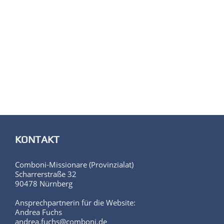
KONTAKT
Comboni-Missionare (Provinzialat)
Scharrerstraße 32
90478 Nürnberg
Ansprechpartnerin für die Website:
Andrea Fuchs
andrea.fuchs@comboni.de