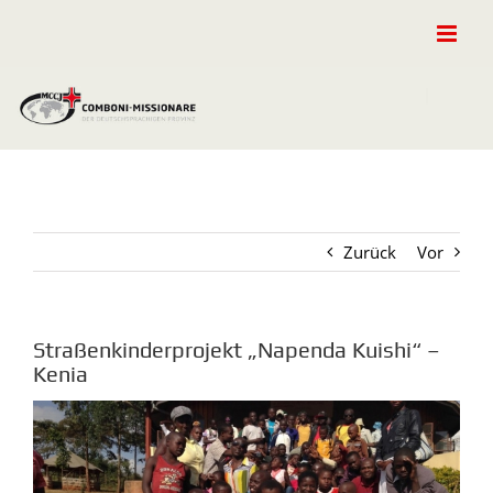
Zum
Inhalt
springen
Zurück
Vor
Straßenkinderprojekt „Napenda Kuishi“ –
Kenia
Zeige
grösseres
Bild