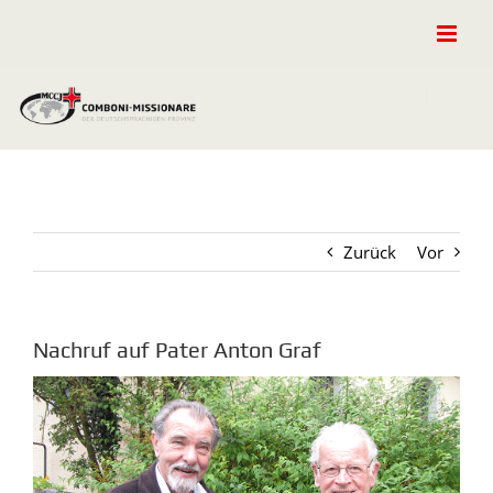
Zum
Inhalt
springen
Zurück
Vor
Nachruf auf Pater Anton Graf
Zeige
grösseres
Bild