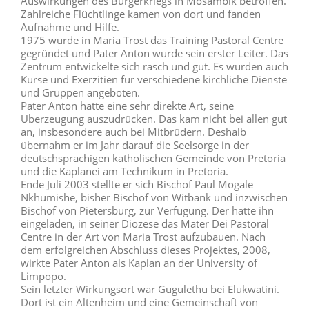
Auswirkungen des Bürgerkriegs in Mosambik betroffen.
Zahlreiche Flüchtlinge kamen von dort und fanden
Aufnahme und Hilfe.
1975 wurde in Maria Trost das Training Pastoral Centre
gegründet und Pater Anton wurde sein erster Leiter. Das
Zentrum entwickelte sich rasch und gut. Es wurden auch
Kurse und Exerzitien für verschiedene kirchliche Dienste
und Gruppen angeboten.
Pater Anton hatte eine sehr direkte Art, seine
Überzeugung auszudrücken. Das kam nicht bei allen gut
an, insbesondere auch bei Mitbrüdern. Deshalb
übernahm er im Jahr darauf die Seelsorge in der
deutschsprachigen katholischen Gemeinde von Pretoria
und die Kaplanei am Technikum in Pretoria.
Ende Juli 2003 stellte er sich Bischof Paul Mogale
Nkhumishe, bisher Bischof von Witbank und inzwischen
Bischof von Pietersburg, zur Verfügung. Der hatte ihn
eingeladen, in seiner Diözese das Mater Dei Pastoral
Centre in der Art von Maria Trost aufzubauen. Nach
dem erfolgreichen Abschluss dieses Projektes, 2008,
wirkte Pater Anton als Kaplan an der University of
Limpopo.
Sein letzter Wirkungsort war Gugulethu bei Elukwatini.
Dort ist ein Altenheim und eine Gemeinschaft von