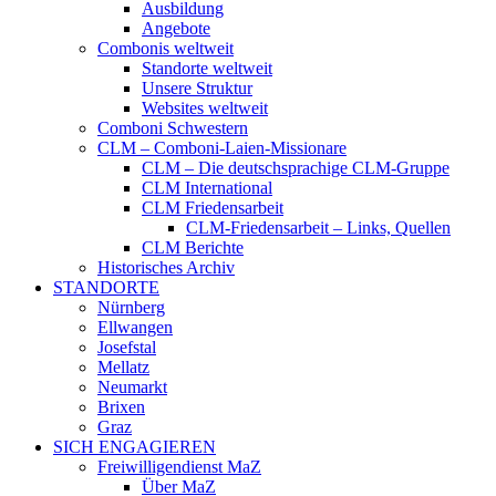
Ausbildung
Angebote
Combonis weltweit
Standorte weltweit
Unsere Struktur
Websites weltweit
Comboni Schwestern
CLM – Comboni-Laien-Missionare
CLM – Die deutschsprachige CLM-Gruppe
CLM International
CLM Friedensarbeit
CLM-Friedensarbeit – Links, Quellen
CLM Berichte
Historisches Archiv
STANDORTE
Nürnberg
Ellwangen
Josefstal
Mellatz
Neumarkt
Brixen
Graz
SICH ENGAGIEREN
Freiwilligendienst MaZ
Über MaZ