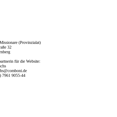
issionare (Provinzialat)
raße 32
rnberg
rtnerin für die Website:
uchs
uchs@comboni.de
9) 7961 9055-44