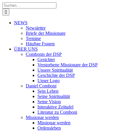
Zum
Suche
Inhalt
nach:
springen
NEWS
Newsletter
Briefe der Missionare
Termine
Häufige Fragen
ÜBER UNS
Combonis der DSP
Gesichter
Verstorbene Missionare der DSP
Unsere Spiritualität
Geschichte der DSP
Unser Logo
Daniel Comboni
Sein Leben
Seine Spiritualität
Seine Vision
Interaktive Zeittafel
Literatur zu Comboni
Missionar werden
Missionar werden
Ordensleben