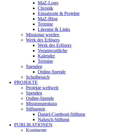
MaZ-Logo
Chronik
Einsatzorte & Projekte
MaZ-Blog
Termine
Literatur & Links
Missionar werden
Werk des Erlösers
Werk des Erlösers
Verantwortliche
Kalender
Termine
Spenden
Online-Spende
Schulbesuch
PROJEKTE
Projekte weltweit
Spenden
Online-Spende
Missionsprokura
Stiftungen
Daniel-Comboni-Stiftung
Nalusch-Stiftung
PUBLIKATIONEN
Kontinente