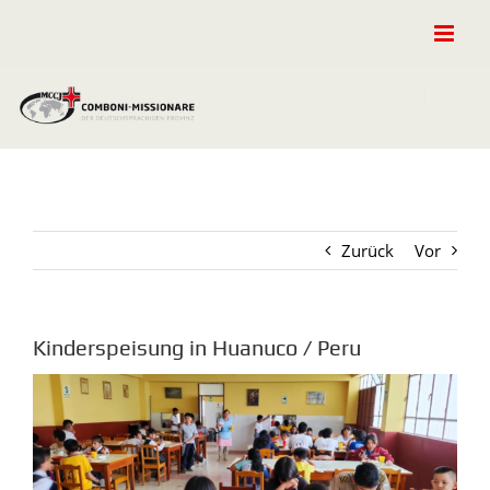
Zum
Inhalt
springen
Zurück
Vor
Kinderspeisung in Huanuco / Peru
Zeige
grösseres
Bild