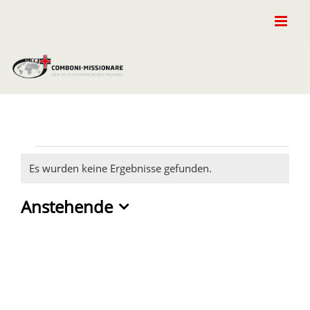
Zum
Inhalt
springen
Veranstaltungen
Es wurden keine Ergebnisse gefunden.
Hinweis
Anstehende
Datum
wählen.