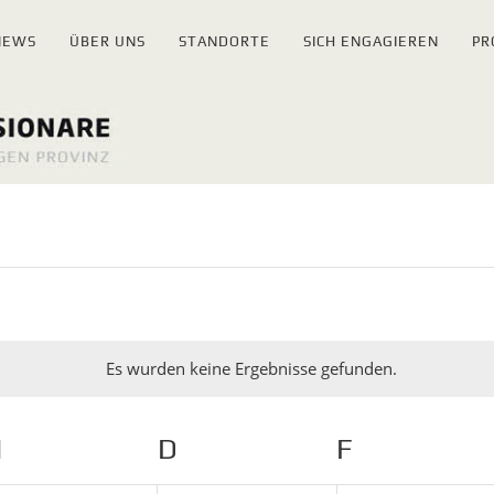
NEWS
ÜBER UNS
STANDORTE
SICH ENGAGIEREN
PR
gen
Es wurden keine Ergebnisse gefunden.
Hinweis
M
MITTWOCH
D
DONNERSTAG
F
FREITAG