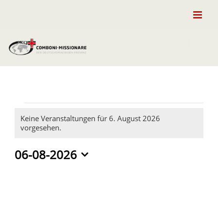
Zum
Inhalt
springen
Veranstaltungen
Keine Veranstaltungen für 6. August 2026
Hinweis
vorgesehen.
für
06-08-2026
6.
Datum
wählen.
August
2026