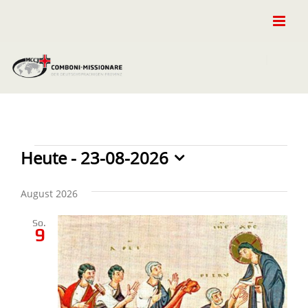
Zum
Inhalt
springen
Veranstaltungen
Heute
 - 
23-08-2026
Datum
wählen.
August 2026
So.
9