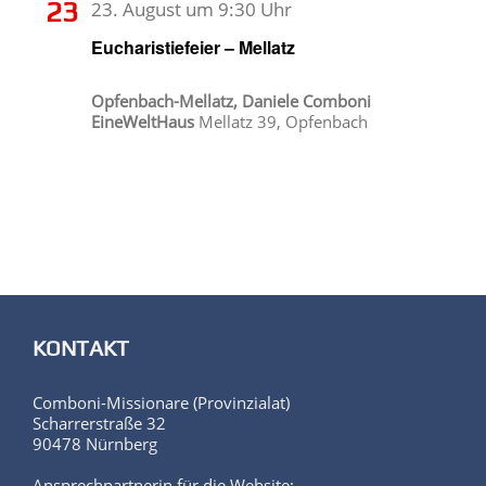
23
23. August um 9:30 Uhr
Eucharistiefeier – Mellatz
Opfenbach-Mellatz, Daniele Comboni
EineWeltHaus
Mellatz 39, Opfenbach
KONTAKT
Comboni-Missionare (Provinzialat)
Scharrerstraße 32
90478 Nürnberg
Ansprechpartnerin für die Website: