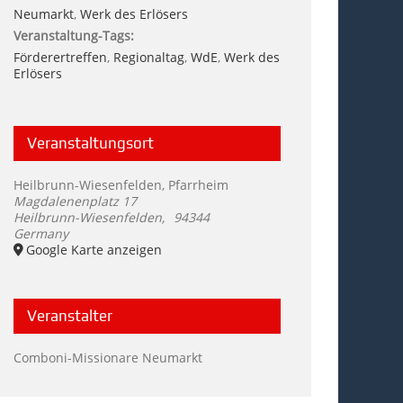
Neumarkt
,
Werk des Erlösers
Veranstaltung-Tags:
Förderertreffen
,
Regionaltag
,
WdE
,
Werk des
Erlösers
Veranstaltungsort
Heilbrunn-Wiesenfelden, Pfarrheim
Magdalenenplatz 17
Heilbrunn-Wiesenfelden
,
94344
Germany
Google Karte anzeigen
Veranstalter
Comboni-Missionare Neumarkt