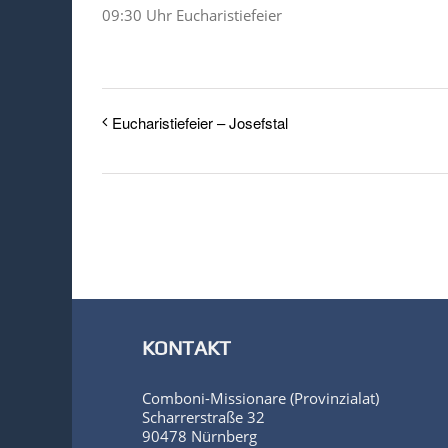
09:30 Uhr Eucharistiefeier
Eucharistiefeier – Josefstal
KONTAKT
Comboni-Missionare (Provinzialat)
Scharrerstraße 32
90478 Nürnberg