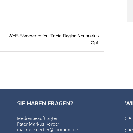
WdE-Förderertreffen für die Region Neumarkt /
Opf.
SIE HABEN FRAGEN?
WI
Medienbeauftragter:
A
Pater Markus Körber
markus.koerber@comboni.de
An