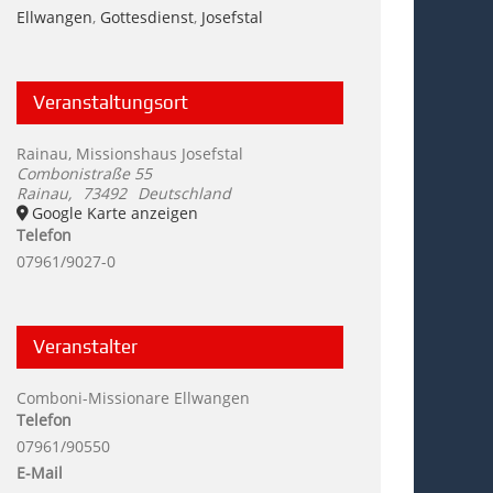
Ellwangen
,
Gottesdienst
,
Josefstal
Veranstaltungsort
Rainau, Missionshaus Josefstal
Combonistraße 55
Rainau
,
73492
Deutschland
Google Karte anzeigen
Telefon
07961/9027-0
Veranstalter
Comboni-Missionare Ellwangen
Telefon
07961/90550
E-Mail