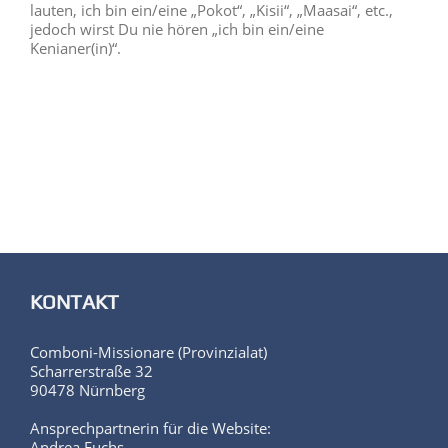
lauten, ich bin ein/eine „Pokot“, „Kisii“, „Maasai“, etc.,
jedoch wirst Du nie hören „ich bin ein/eine
Kenianer(in)“.
KONTAKT
Comboni-Missionare (Provinzialat)
Scharrerstraße 32
90478 Nürnberg
Ansprechpartnerin für die Website:
Andrea Fuchs