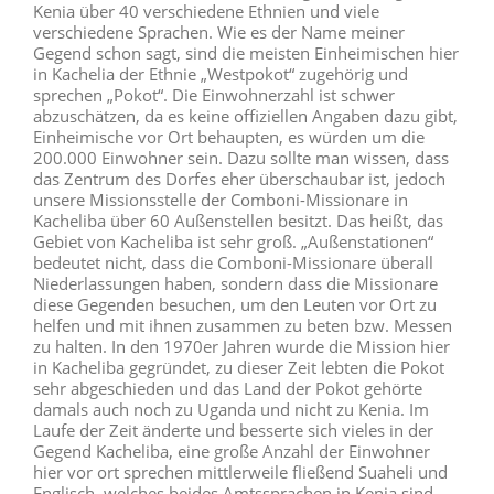
Kenia über 40 verschiedene Ethnien und viele
verschiedene Sprachen. Wie es der Name meiner
Gegend schon sagt, sind die meisten Einheimischen hier
in Kachelia der Ethnie „Westpokot“ zugehörig und
sprechen „Pokot“. Die Einwohnerzahl ist schwer
abzuschätzen, da es keine offiziellen Angaben dazu gibt,
Einheimische vor Ort behaupten, es würden um die
200.000 Einwohner sein. Dazu sollte man wissen, dass
das Zentrum des Dorfes eher überschaubar ist, jedoch
unsere Missionsstelle der Comboni-Missionare in
Kacheliba über 60 Außenstellen besitzt. Das heißt, das
Gebiet von Kacheliba ist sehr groß. „Außenstationen“
bedeutet nicht, dass die Comboni-Missionare überall
Niederlassungen haben, sondern dass die Missionare
diese Gegenden besuchen, um den Leuten vor Ort zu
helfen und mit ihnen zusammen zu beten bzw. Messen
zu halten. In den 1970er Jahren wurde die Mission hier
in Kacheliba gegründet, zu dieser Zeit lebten die Pokot
sehr abgeschieden und das Land der Pokot gehörte
damals auch noch zu Uganda und nicht zu Kenia. Im
Laufe der Zeit änderte und besserte sich vieles in der
Gegend Kacheliba, eine große Anzahl der Einwohner
hier vor ort sprechen mittlerweile fließend Suaheli und
Englisch, welches beides Amtssprachen in Kenia sind.