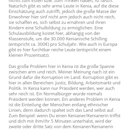
nichts zum Essen bzw. zum Trinken haben, ist falsch.
Natürlich gibt es sehr arme Leute in Kenia, auf die diese
Einschätzung auch zutrifft, jedoch die große Masse der
Einwohner hier sinf nicht arm jedoch auch nicht reich,
sie schaffen es, sich selbst zu ernähren und ihren
Kindern eine Schulbildung zu ermöglichen. Eine
Schulausbildung kostet hier, abhängig von der
Klassenstufe, um die 30.000 Kenianische Schilling
(entspricht ca. 300€) pro Schuljahr. Wie auch in Europa
gibt es hier furchtbar reiche Leute (entspricht einem
kleinen Prozentsatz).
Das große Problem hier in Kenia ist die große Spanne
zwischen arm und reich. Meiner Meinung nach ist ein
Grund dafür die Korruption im Land. Korruption gibt es
hier in allen Bereichen: Justiz, Bildung, Arbeitsmarkt und
Politik. In Kenia kann nur Präsident werden, wer auch
sehr reich ist. Ein Normalbürger würde niemals
Präsident werden können. Ein anderes Problem in Kenia
ist die Einteilung der Menschen entlang ethnischer
Linien, denn dadurch spaltet sich das Land selbst auf.
Zum Beispiel: wenn Du einen Kenianer/Kenianerin triffst
und dich mit ihm/ihr 5 Minuten unterhälst, wird der
zweite oder dritte Satz von dem Kenianer/Kenianerin