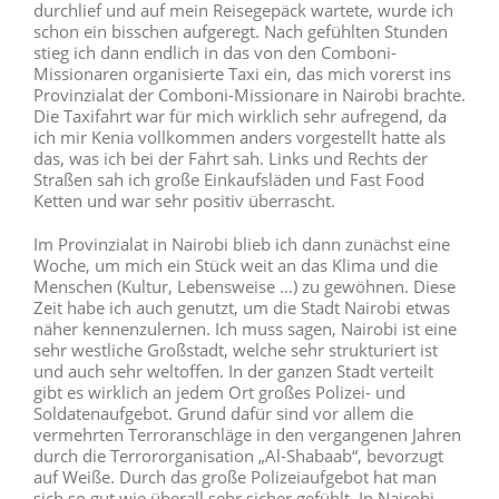
durchlief und auf mein Reisegepäck wartete, wurde ich
schon ein bisschen aufgeregt. Nach gefühlten Stunden
stieg ich dann endlich in das von den Comboni-
Missionaren organisierte Taxi ein, das mich vorerst ins
Provinzialat der Comboni-Missionare in Nairobi brachte.
Die Taxifahrt war für mich wirklich sehr aufregend, da
ich mir Kenia vollkommen anders vorgestellt hatte als
das, was ich bei der Fahrt sah. Links und Rechts der
Straßen sah ich große Einkaufsläden und Fast Food
Ketten und war sehr positiv überrascht.
Im Provinzialat in Nairobi blieb ich dann zunächst eine
Woche, um mich ein Stück weit an das Klima und die
Menschen (Kultur, Lebensweise …) zu gewöhnen. Diese
Zeit habe ich auch genutzt, um die Stadt Nairobi etwas
näher kennenzulernen. Ich muss sagen, Nairobi ist eine
sehr westliche Großstadt, welche sehr strukturiert ist
und auch sehr weltoffen. In der ganzen Stadt verteilt
gibt es wirklich an jedem Ort großes Polizei- und
Soldatenaufgebot. Grund dafür sind vor allem die
vermehrten Terroranschläge in den vergangenen Jahren
durch die Terrororganisation „Al-Shabaab“, bevorzugt
auf Weiße. Durch das große Polizeiaufgebot hat man
sich so gut wie überall sehr sicher gefühlt. In Nairobi