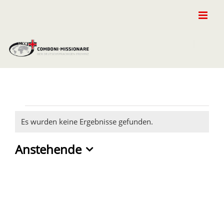
Zum
Inhalt
springen
Veranstaltungen
Es wurden keine Ergebnisse gefunden.
Hinweis
Anstehende
Datum
wählen.