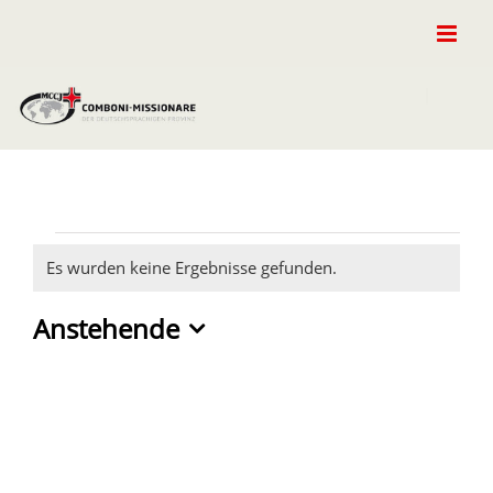
Zum
Inhalt
springen
Veranstaltungen
Es wurden keine Ergebnisse gefunden.
Hinweis
Anstehende
Datum
wählen.